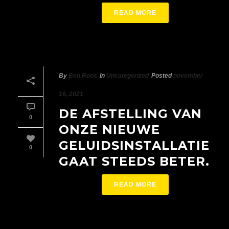
READ MORE
By
Ben Roos
In
Uncategorized
Posted
november
16, 2021
DE AFSTELLING VAN
0
ONZE NIEUWE
GELUIDSINSTALLATIE
0
GAAT STEEDS BETER.
READ MORE