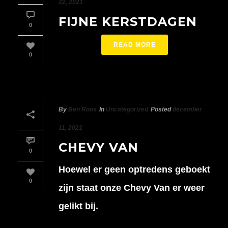
22, 2021
FIJNE KERSTDAGEN
0
READ MORE
0
By
Ben Roos
In
Uncategorized
Posted
december
11, 2021
CHEVY VAN
0
Hoewel er geen optredens geboekt
0
zijn staat onze Chevy Van er weer
gelikt bij.