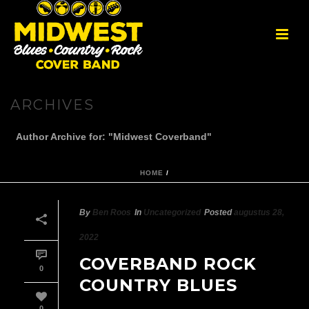
ARCHIVES
Author Archive for: "Midwest Coverband"
HOME
/
By
Ben Roos
In
Uncategorized
Posted
augustus 28,
2022
COVERBAND ROCK
0
COUNTRY BLUES
0