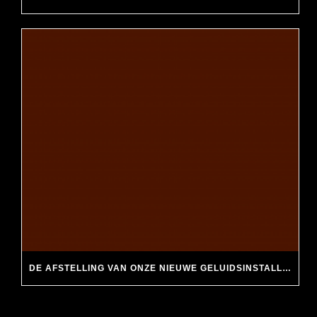
DE AFSTELLING VAN ONZE NIEUWE GELUIDSINSTALLATIE GAAT STEEDS BETER.